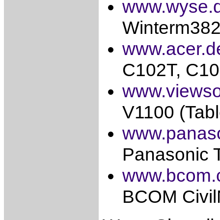
www.wyse.
Winterm382
www.acer.d
C102T, C10
www.viewso
V1100 (Tab
www.panaso
Panasonic 
www.bcom.
BCOM Civil