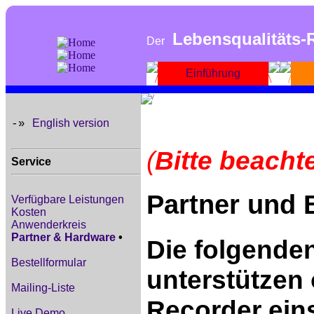
Lebensqualitäts-
Der
Einführung
English version
-»
(
Bitte beacht
Service
Partner und 
Verfügbare Leistungen
Kosten
Anwenderkreis
Partner & Hardware
•
Die folgenden
Bestellformular
unterstützen 
Mailing-Liste
Recorder ein
Live Demo