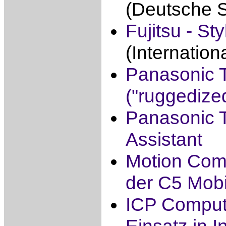
(Deutsche S
Fujitsu - St
(Internation
Panasonic 
("ruggedize
Panasonic 
Assistant
Motion Comp
der C5 Mobil
ICP Compute
Einsatz in I