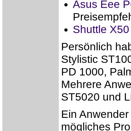
Asus Eee P
Preisempfe
Shuttle X50
Persönlich hab
Stylistic ST1
PD 1000, Pal
Mehrere Anwen
ST5020 und Li
Ein Anwender 
mögliches Prob