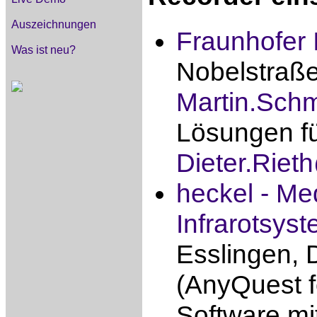
Auszeichnungen
Fraunhofer I
Was ist neu?
Nobelstraße
Martin.Schm
Lösungen fü
Dieter.Riet
heckel - Me
Infrarotsy
Esslingen, 
(AnyQuest f
Software mi