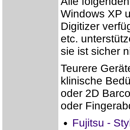
Alle folgende
Windows XP un
Digitizer verf
etc. unterstüt
sie ist sicher n
Teurere Gerät
klinische Bed
oder 2D Barco
oder Fingerab
Fujitsu - St