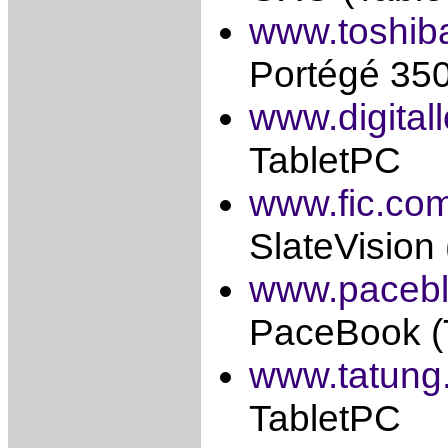
www.toshib
Portégé 350
www.digital
TabletPC
www.fic.co
SlateVision
www.paceb
PaceBook (
www.tatung
TabletPC