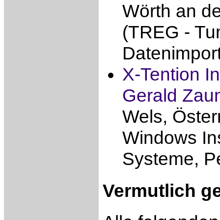
Wörth an de
(TREG - Tu
Datenimport
X-Tention I
Gerald Zau
Wels, Öster
Windows Inst
Systeme, P
Vermutlich g