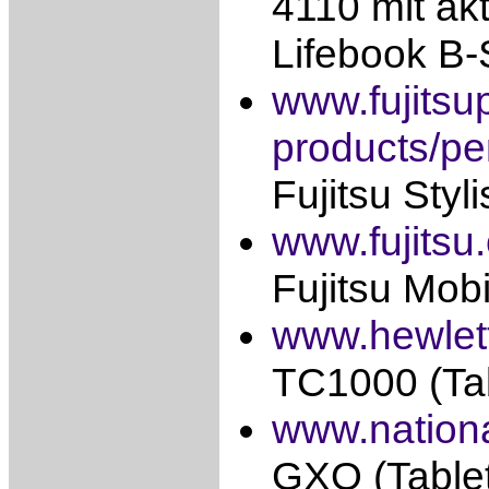
4110 mit ak
Lifebook B-
www.fujits
products/pe
Fujitsu Sty
www.fujitsu
Fujitsu Mob
www.hewlet
TC1000 (Ta
www.nation
GXO (Table